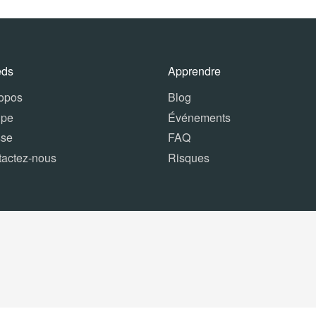
eds
Apprendre
ropos
Blog
ipe
Événements
sse
FAQ
tactez-nous
Risques