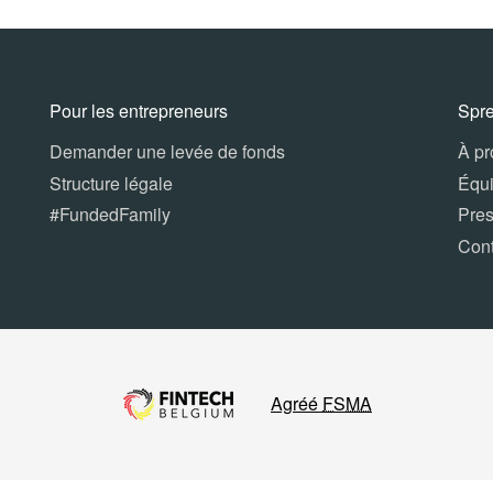
Pour les entrepreneurs
Spr
Demander une levée de fonds
À p
Structure légale
Équ
#FundedFamily
Pre
Con
Agréé
FSMA