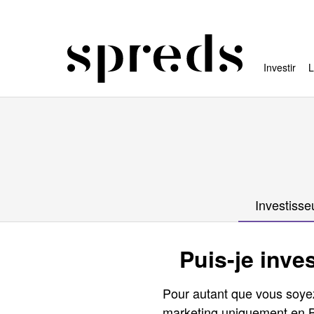
Investir
L
Investisse
Puis-je inve
Pour autant que vous soye
marketing uniquement en B