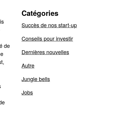
Catégories
is
Succès de nos start-up
»
Conseils pour investir
té de
Dernières nouvelles
de
t,
Autre
Jungle bells
s
Jobs
 de