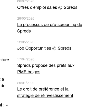
06/07/2026
Offres d'emploi sales @ Spreds
28/05/2026
Le processus de pre-screening de
Spreds
12/05/2026
Job Opportunities @ Spreds
nture
17/04/2026
Spreds propose des prêts aux
PME belges
t a
29/01/2026
 de
Le droit de préférence et la
stratégie de réinvestissement
t : «