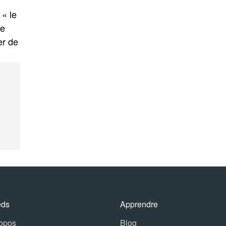
« le
ne
er de
eds
Apprendre
ropos
Blog