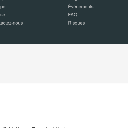
ipe
Événements
sse
FAQ
tactez-nous
Risques