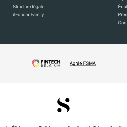
Structure légale
Équ
#FundedFamily
Pre
Con
Agréé
FSMA