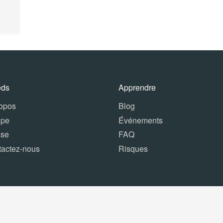
eds
Apprendre
ropos
Blog
ipe
Événements
sse
FAQ
tactez-nous
Risques