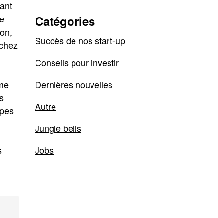
tant
de
Catégories
on,
Succès de nos start-up
 chez
Conseils pour investir
rme
Dernières nouvelles
ès
Autre
ipes
Jungle bells
s
Jobs