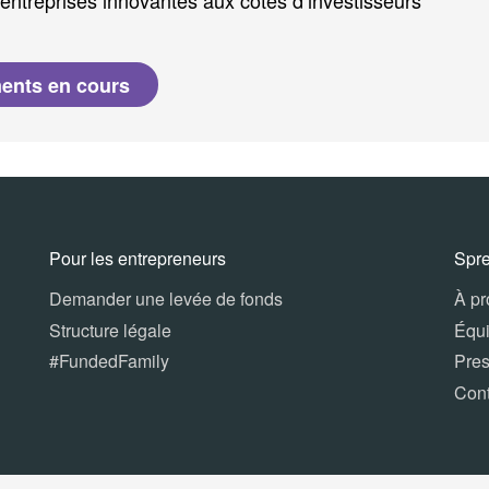
entreprises innovantes aux côtés d’investisseurs
ments en cours
Pour les entrepreneurs
Spr
Demander une levée de fonds
À p
Structure légale
Équ
#FundedFamily
Pre
Con