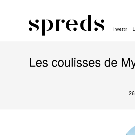
Investir
L
Les coulisses de M
26