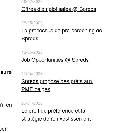
06/07/2026
Offres d'emploi sales @ Spreds
28/05/2026
Le processus de pre-screening de
Spreds
12/05/2026
Job Opportunities @ Spreds
ssure
17/04/2026
Spreds propose des prêts aux
PME belges
29/01/2026
’il en
Le droit de préférence et la
stratégie de réinvestissement
cer