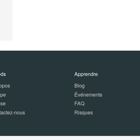
eds
Apprendre
ropos
Blog
ipe
Événements
sse
FAQ
tactez-nous
Risques