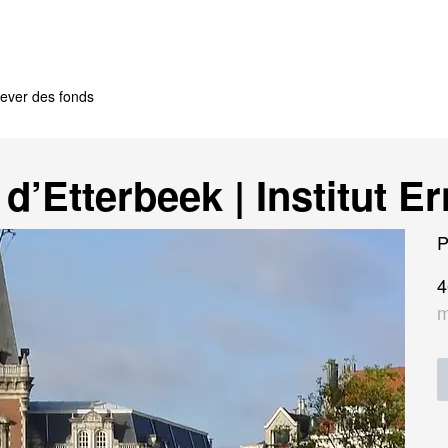
ever des fonds
’Etterbeek | Institut E
P
4
m