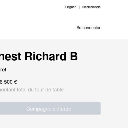
English
Nederlands
Se connecter
rnest Richard B
rêt
6 500 €
ontant total du tour de table
Campagne clôturée