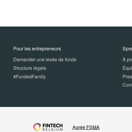
Pour les entrepreneurs
Spr
Demander une levée de fonds
À p
Structure légale
Équ
#FundedFamily
Pre
Con
Agréé
FSMA