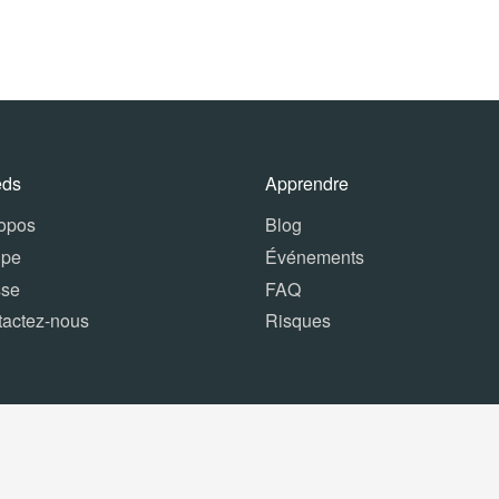
eds
Apprendre
ropos
Blog
ipe
Événements
sse
FAQ
tactez-nous
Risques