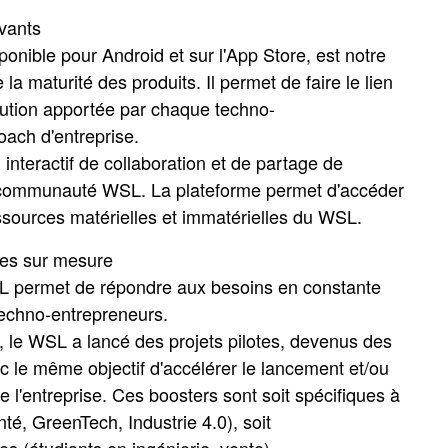
ovants
nible pour Android et sur l'App Store, est notre
e la maturité des produits. Il permet de faire le lien
ibution apportée par chaque techno-
oach d'entreprise.
il interactif de collaboration et de partage de
 communauté WSL. La plateforme permet d'accéder
essources matérielles et immatérielles du WSL.
es sur mesure
SL permet de répondre aux besoins en constante
techno-entrepreneurs.
, le WSL a lancé des projets pilotes, devenus des
c le même objectif d'accélérer le lancement et/ou
e l'entreprise. Ces boosters sont soit spécifiques à
té, GreenTech, Industrie 4.0), soit
res (étudiants en ingénierie, vente).