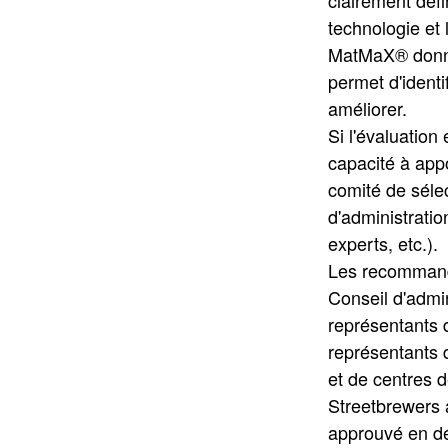
technologie et 
MatMaX® donne 
permet d'identi
améliorer.
Si l'évaluation
capacité à appo
comité de sél
d'administratio
experts, etc.).
Les recommanda
Conseil d'admi
représentants d
représentants de
et de centres 
Streetbrewers 
approuvé en d