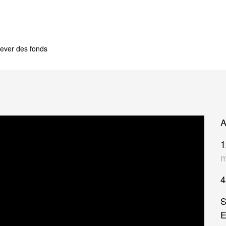
ever des fonds
A
1
m
4
S
E