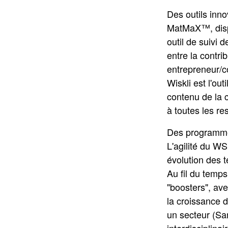
Des outils inn
MatMaX™, dispo
outil de suivi d
entre la contr
entrepreneur/c
Wiskli est l'out
contenu de la
à toutes les r
Des programm
L'agilité du W
évolution des 
Au fil du temps
"boosters", ave
la croissance d
un secteur (San
interdisciplinai