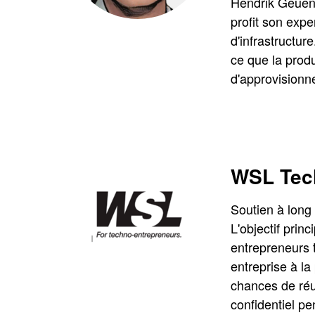
Hendrik Geuens
profit son expe
d'infrastructure
ce que la produ
d'approvisionn
WSL Tech
Soutien à long
L'objectif prin
entrepreneurs t
entreprise à l
chances de réus
confidentiel pe