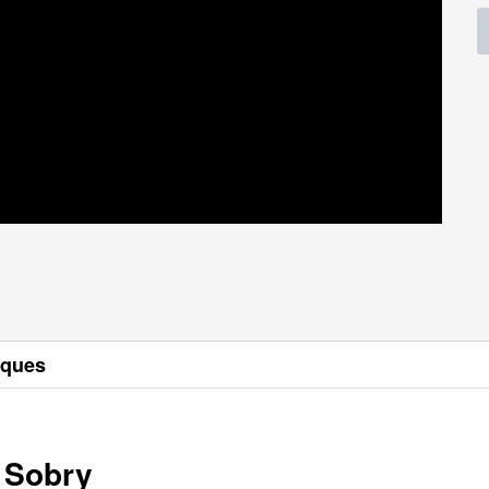
sques
 Sobry