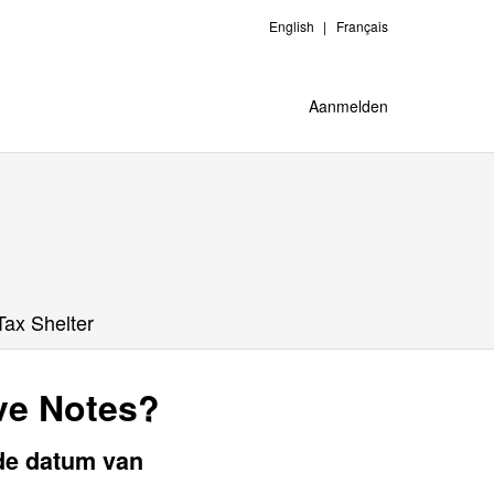
English
Français
Aanmelden
Tax Shelter
eve Notes?
de datum van