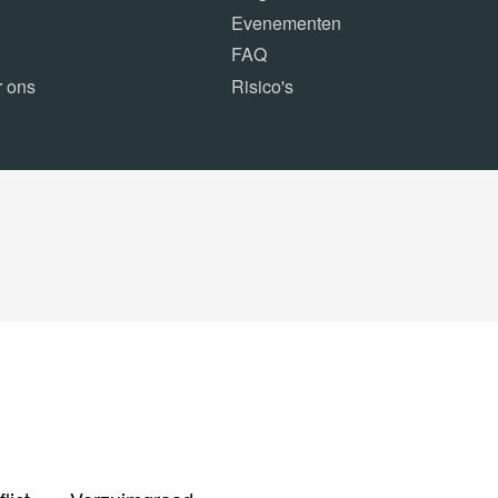
Evenementen
FAQ
r ons
Risico's