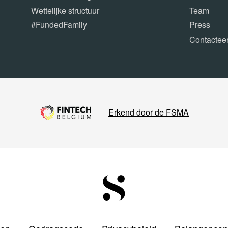
Wettelijke structuur
Team
#FundedFamily
Press
Contactee
Erkend door de
FSMA