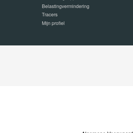
Belastingvermindering
Tracers
Mijn profiel