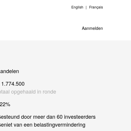
English
Français
Aanmelden
andelen
 1.774.500
otaal opgehaald in ronde
522%
esteund door meer dan 60 investeerders
eniet van een belastingvermindering