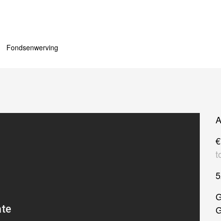
Fondsenwerving
A
€
t
G
G