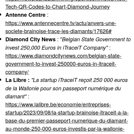
Tech-QR-Codes-to-Chart-Diamond-Journey
:
Antenne Centre
https://www.antennecentre.tv/actu/anvers-une-
societe-brainoise-trace-les-diamants/17626#
: "
Diamond City News
Belgian State Government to
:
invest 250,000 Euros in iTraceiT Company"
https://www.diamondcitynews.com/belgian-state-
government-to-invest-250000-euros-in-itraceit-
company/
La Libre :
"La startup iTraceiT reçoit 250 000 euros
de la Wallonie pour son passeport numérique du
:
diamant"
https://www.lalibre.be/economie/entreprises-
startup/2023/09/08/la-startup-brainoise-itraceit-a-la-
base-du-premier-passeport-numerique-du-diamant-
au-monde-250-000-euros-investis-par-la-wallonie-