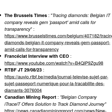
: "
The Brussels Times
Tracing diamonds: Belgian IT
company reveals gem 'passport' amid calls for
" :
transparency
https://www.brusselstimes.com/belgium/407182/tracin
diamonds-belgian-it-company-reveals-gem-passport-
amid-calls-for-transparency
:
Francéclat Interview with CEO
https://www.youtube.com/watch?v=B4QlP9Zgu98
:
RTBF JT 29/08/23
https://auvio.rtbf.be/media/journal-televise-sujet-par-
sujet-passeport-numerique-pour-la-tracabilite-des-
diamants-3076004
:
Canadian Mining Report
"Belgian Company
iTraceiT Offers Solution to Track Diamond Journey"
https://news.canadianminingreport.com/news/New-