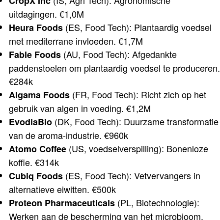
CropX Inc
uitdagingen. €1,0M
(ES, Food Tech): Plantaardig voedsel
Heura Foods
met mediterrane invloeden. €1,7M
(AU, Food Tech): Afgedankte
Fable Foods
paddenstoelen om plantaardig voedsel te produceren.
€284k
(FR, Food Tech): Richt zich op het
Algama Foods
gebruik van algen in voeding. €1,2M
(DK, Food Tech): Duurzame transformatie
EvodiaBio
van de aroma-industrie. €960k
(US, voedselverspilling): Bonenloze
Atomo Coffee
koffie. €314k
(ES, Food Tech): Vetvervangers in
Cubiq Foods
alternatieve eiwitten. €500k
(PL, Biotechnologie):
Proteon Pharmaceuticals
Werken aan de bescherming van het microbioom.