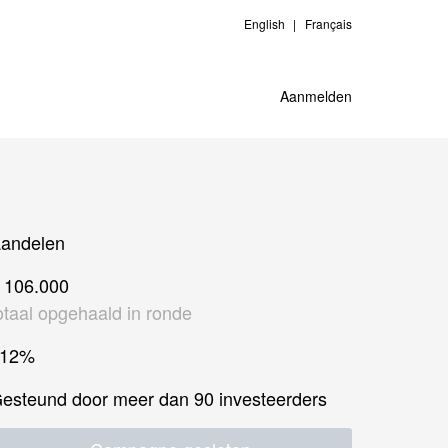
English
Français
Aanmelden
andelen
 106.000
otaal opgehaald in ronde
112%
esteund door meer dan 90 investeerders