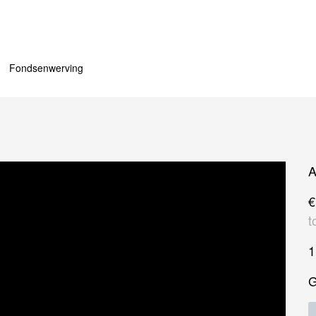
Fondsenwerving
A
€
t
G