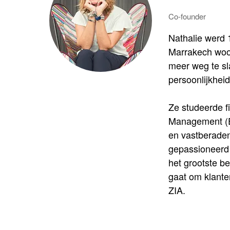
Co-founder
Nathalie werd 1
Marrakech woon
meer weg te sla
persoonlijkheid
Ze studeerde fi
Management (EC
en vastberaden
gepassioneerd 
het grootste be
gaat om klante
ZIA.