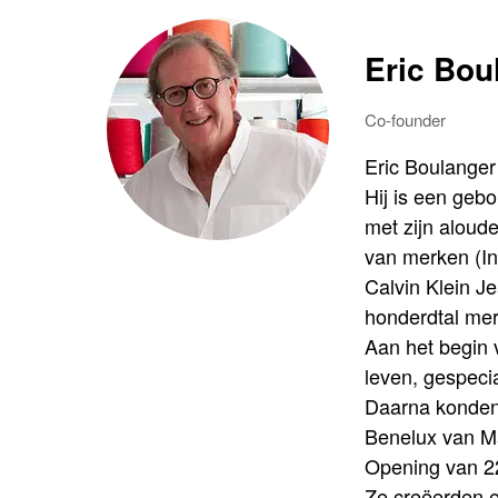
Eric Bou
Co-founder
Eric Boulanger
Hij is een gebo
met zijn aloud
van merken (In
Calvin Klein 
honderdtal mer
Aan het begin 
leven, gespeci
Daarna konden
Benelux van M
Opening van 22
Ze creëerden ee