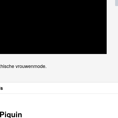
 ethische vrouwenmode.
's
 Piquin