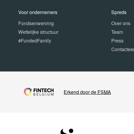
Voor ondernemers
Spreds
Fondsenwerving
Over ons
Wettelijke structuur
Team
#FundedFamily
Press
Contactee
Erkend door de
FSMA