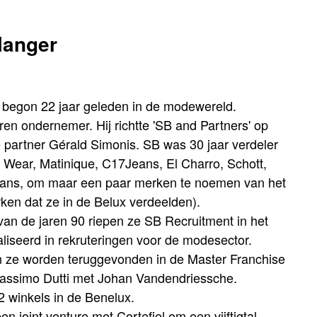
langer
 begon 22 jaar geleden in de modewereld.
ren ondernemer. Hij richtte 'SB and Partners' op
e partner Gérald Simonis. SB was 30 jaar verdeler
 Wear, Matinique, C17Jeans, El Charro, Schott,
Jeans, om maar een paar merken te noemen van het
ken dat ze in de Belux verdeelden).
van de jaren 90 riepen ze SB Recruitment in het
aliseerd in rekruteringen voor de modesector.
 ze worden teruggevonden in de Master Franchise
assimo Dutti met Johan Vandendriessche.
 winkels in de Benelux.
n joint venture met Cortefiel om een vijftigtal