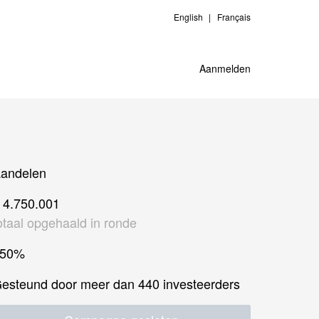
English
Français
Aanmelden
andelen
 4.750.001
otaal opgehaald in ronde
350%
esteund door meer dan 440 investeerders