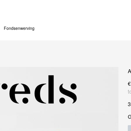
Fondsenwerving
A
€
t
G