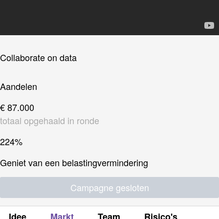
Collaborate on data
Aandelen
€ 87.000
totaal opgehaald in ronde
224%
Geniet van een belastingvermindering
Campagne gesloten
Idee
Markt
Team
Risico's