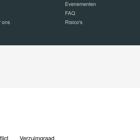
Evenementen
FAQ
r ons
Risico's
lict
Verzuimgraad