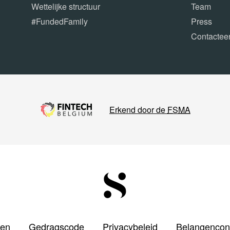
Wettelijke structuur
Team
#FundedFamily
Press
Contactee
Erkend door de
FSMA
den
Gedragscode
Privacybeleid
Belangenconf