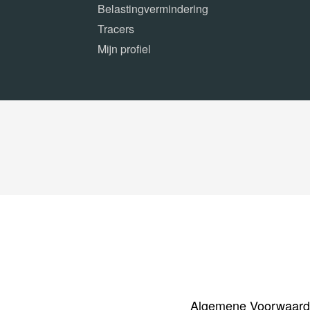
Belastingvermindering
Tracers
Mijn profiel
Algemene Voorwaar