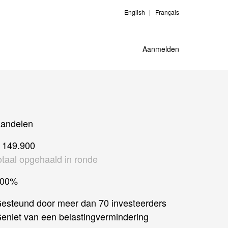
English
Français
Aanmelden
andelen
 149.900
otaal opgehaald in ronde
200%
esteund door meer dan 70 investeerders
eniet van een belastingvermindering