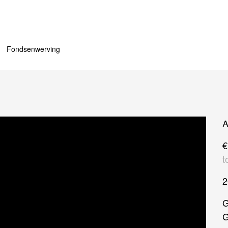
Fondsenwerving
A
€
t
G
G