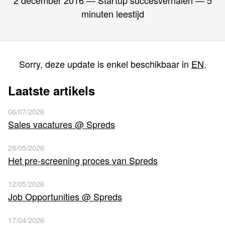
2 december 2016
— Startup succesverhalen — 5
minuten leestijd
Sorry, deze update is enkel beschikbaar in
EN
.
Laatste artikels
06/07/2026
Sales vacatures @ Spreds
28/05/2026
Het pre-screening proces van Spreds
12/05/2026
Job Opportunities @ Spreds
17/04/2026