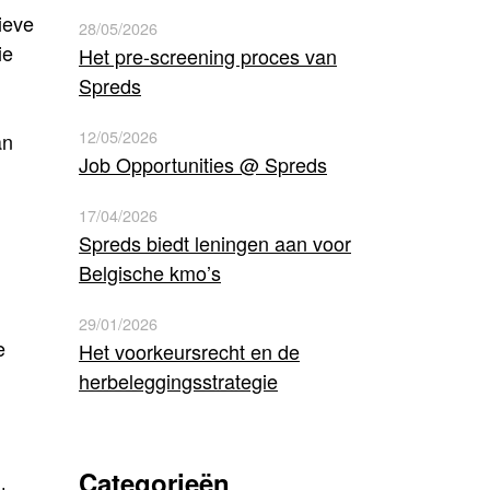
ieve
28/05/2026
ie
Het pre-screening proces van
Spreds
12/05/2026
an
Job Opportunities @ Spreds
17/04/2026
Spreds biedt leningen aan voor
Belgische kmo’s
29/01/2026
e
Het voorkeursrecht en de
herbeleggingsstrategie
Categorieën