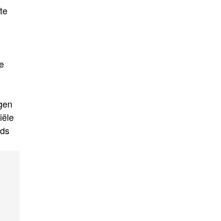
te
e
ngen
iële
eds