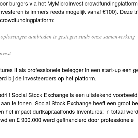
door burgers via het MyMicroInvest crowdfundingplatform
investeren is immers reeds mogelijk vanaf €100). Deze t
 crowdfundingplatform:
 oplossingen aanbieden is gestegen sinds onze samenwerking
nvest
res II als professionele belegger in een start-up een g
rd bij de investeerders op het platform.
drijf Social Stock Exchange is een uitstekend voorbeel
aan te tonen. Social Stock Exchange heeft een groot b
 het impact durfkapitaalfonds Inventures: in totaal werd
wd en £ 900.000 werd gefinancierd door professionele