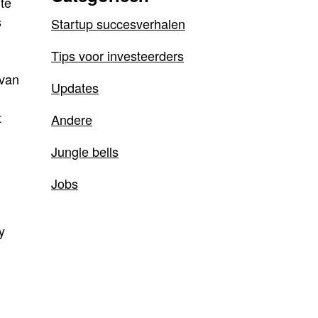
te
s
Startup succesverhalen
Tips voor investeerders
 van
Updates
t
Andere
Jungle bells
Jobs
y