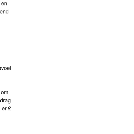
 en
rend
evoel
d om
edrag
 er £