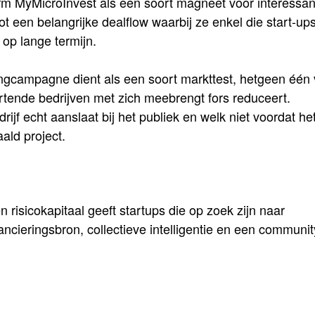
rm MyMicroInvest als een soort magneet voor interessan
tot een belangrijke dealflow waarbij ze enkel die start-up
op lange termijn.
ngcampagne dient als een soort markttest, hetgeen één
tartende bedrijven met zich meebrengt fors reduceert.
rijf echt aanslaat bij het publiek en welk niet voordat he
aald project.
isicokapitaal geeft startups die op zoek zijn naar
ancieringsbron, collectieve intelligentie en een communit