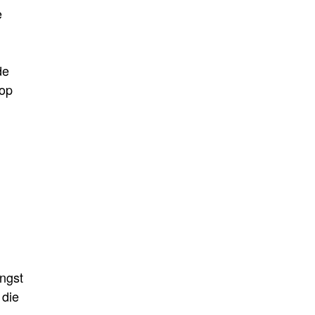
e
de
 op
angst
 die