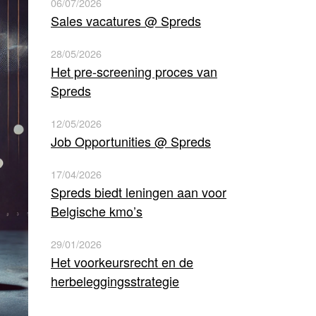
06/07/2026
Sales vacatures @ Spreds
28/05/2026
Het pre-screening proces van
Spreds
12/05/2026
Job Opportunities @ Spreds
17/04/2026
Spreds biedt leningen aan voor
Belgische kmo’s
29/01/2026
Het voorkeursrecht en de
herbeleggingsstrategie