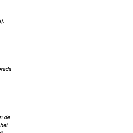
).
preds
an de
 het
dt