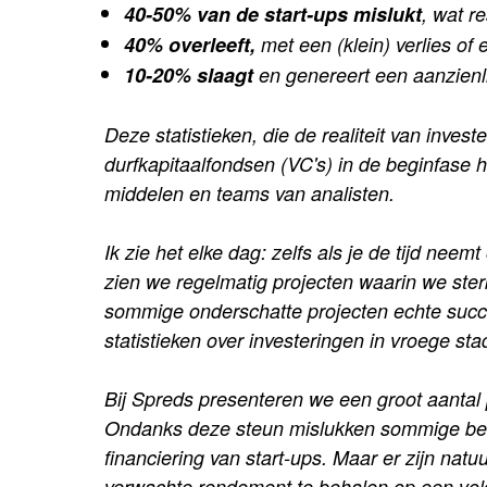
40-50% van de start-ups mislukt
, wat re
40% overleeft,
met een (klein) verlies of
10-20% slaagt
en genereert een aanzienli
Deze statistieken, die de realiteit van invest
durfkapitaalfondsen (VC's) in de beginfase 
middelen en teams van analisten.
Ik zie het elke dag: zelfs als je de tijd ne
zien we regelmatig projecten waarin we ster
sommige onderschatte projecten echte succes
statistieken over investeringen in vroege sta
Bij Spreds presenteren we een groot aantal
Ondanks deze steun mislukken sommige bedrij
financiering van start-ups. Maar er zijn natu
verwachte rendement te behalen op een vold