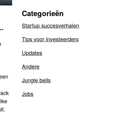
Categorieën
Startup succesverhalen
..
Tips voor investeerders
e
Updates
Andere
 een
Jungle bells
rack
Jobs
lke
lt.