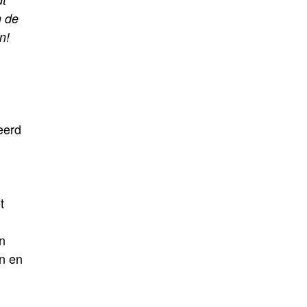
m de
n!
eerd
t
n
n en