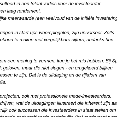
sulteert in een totaal verlies voor de investeerder.
 een laag rendement.
jke meerwaarde (een veelvoud van de initiële investering
eringen in start-ups weerspiegelen, zijn universeel. Zelfs
hebben te maken met vergelijkbare cijfers, ondanks hun
emt om een mening te vormen, kun je het mis hebben. Bij S
k geloven, maar die niet slagen - en omgekeerd blijken
sen te zijn. Dat is de uitdaging en de rijkdom van
dia.
 projecten, ook met professionele mede-investeerders.
ven, wat de uitdagingen illustreert die inherent zijn a
urlijk ook successen die investeerders in staat stellen om
oende gediversifieerde portefeuille (het rendement wor