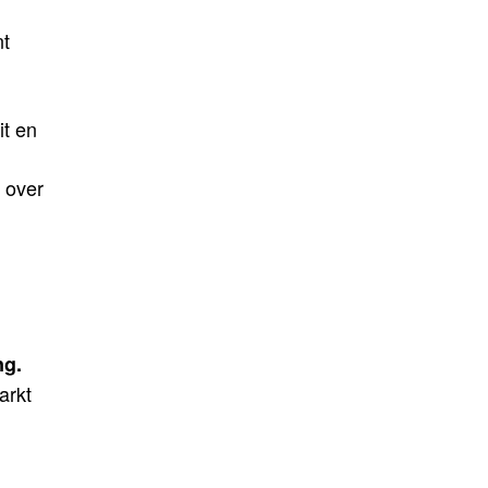
nt
it en
 over
ng.
arkt